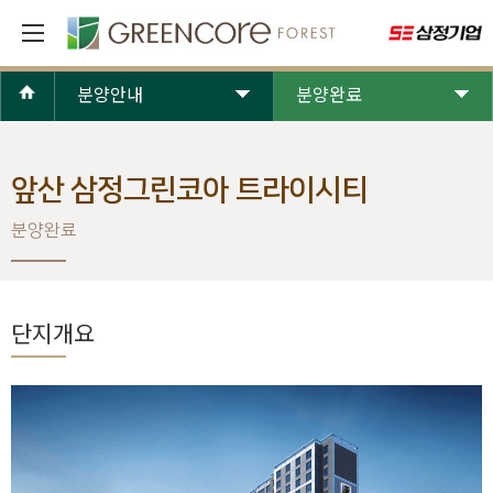
분양안내
분양완료
앞산 삼정그린코아 트라이시티
분양완료
단지개요