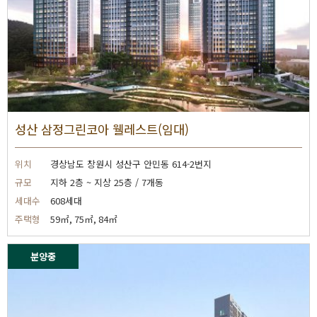
성산 삼정그린코아 웰레스트(임대)
위치
경상남도 창원시 성산구 안민동 614-2번지
규모
지하 2층 ~ 지상 25층 / 7개동
세대수
608세대
주택형
59㎡, 75㎡, 84㎡
분양중