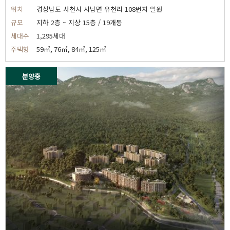
위치
경상남도 사천시 사남면 유천리 108번지 일원
규모
지하 2층 ~ 지상 15층 / 19개동
세대수
1,295세대
주택형
59㎡, 76㎡, 84㎡, 125㎡
분양중