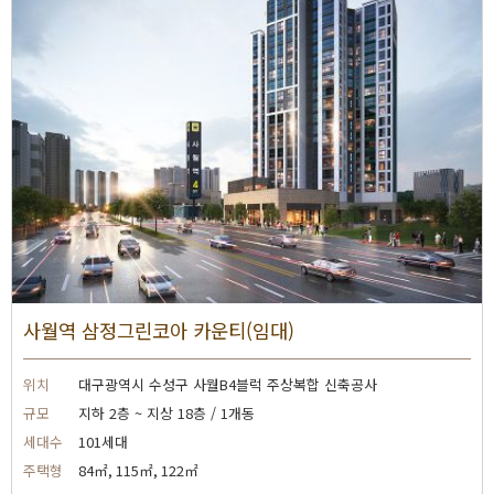
사월역 삼정그린코아 카운티(임대)
위치
대구광역시 수성구 사월B4블럭 주상복합 신축공사
규모
지하 2층 ~ 지상 18층 / 1개동
세대수
101세대
주택형
84㎡, 115㎡, 122㎡