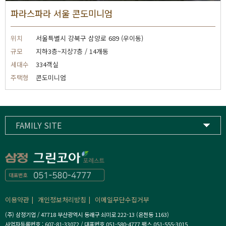
파라스파라 서울 콘도미니엄
위치
서울특별시 강북구 삼양로 689 (우이동)
규모
지하3층~지상7층 / 14개동
세대수
334객실
주택형
콘도미니엄
FAMILY SITE
삼정기업
하이스트컨트리클럽
삼정고등학교
이용약관
개인정보처리방침
이메일무단수집거부
(주) 삼정기업 / 47718 부산광역시 동래구 쇠미로 222-13 (온천동 1163)
사업자등록번호 : 607-81-33072 / 대표번호 051-580-4777 팩스 051-555-3015