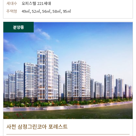
세대수
오피스텔 221세대
주택형
49㎡, 52㎡, 56㎡, 58㎡, 95㎡
분양중
사천 삼정그린코아 포레스트