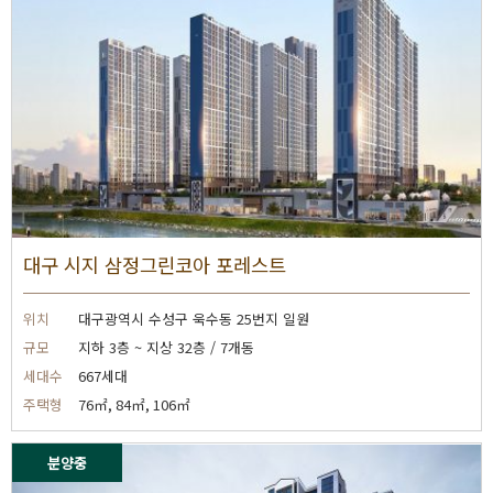
대구 시지 삼정그린코아 포레스트
위치
대구광역시 수성구 욱수동 25번지 일원
규모
지하 3층 ~ 지상 32층 / 7개동
세대수
667세대
주택형
76㎡, 84㎡, 106㎡
분양중