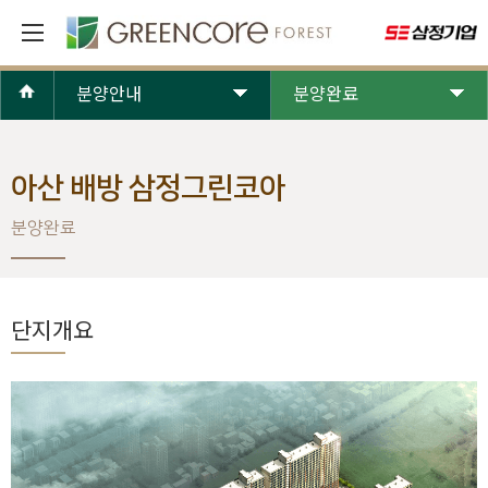
분양안내
분양완료
아산 배방 삼정그린코아
분양완료
단지개요