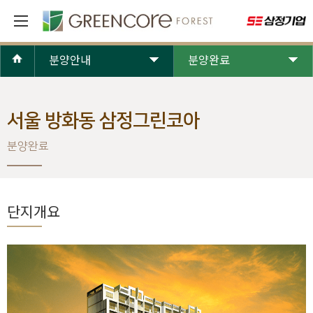
분양안내
분양완료
서울 방화동 삼정그린코아
분양완료
단지개요