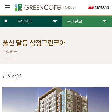
분양안내
분양완료
울산 달동 삼정그린코아
분양완료
단지개요