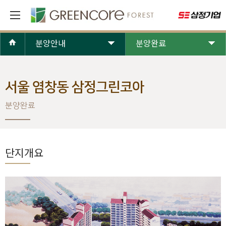
분양안내
분양완료
서울 염창동 삼정그린코아
분양완료
단지개요