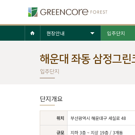
현장안내
입주단지
해운대 좌동 삼정그린
입주단지
단지개요
위치
부산광역시 해운대구 세실로 48
규모
지하 3층 ~ 지상 19층 / 3개동