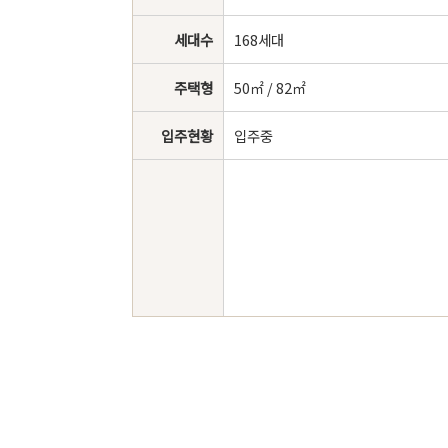
세대수
168세대
주택형
50㎡ / 82㎡
입주현황
입주중