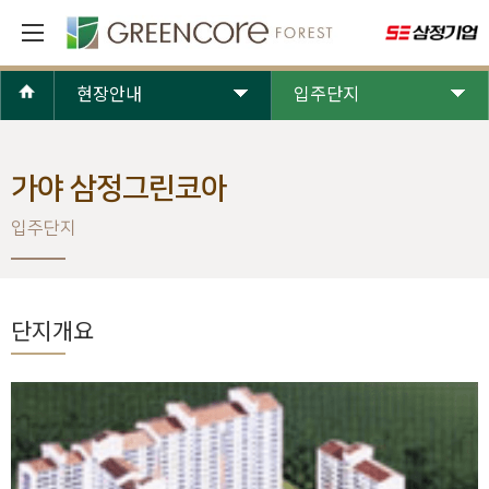
현장안내
입주단지
가야 삼정그린코아
입주단지
단지개요