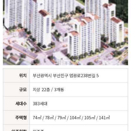
위치
부산광역시 부산진구 엄광로238번길 5
규모
지상 22층 / 3개동
세대수
383세대
주택형
74㎡ / 78㎡ / 79㎡ / 104㎡ / 105㎡ / 141㎡