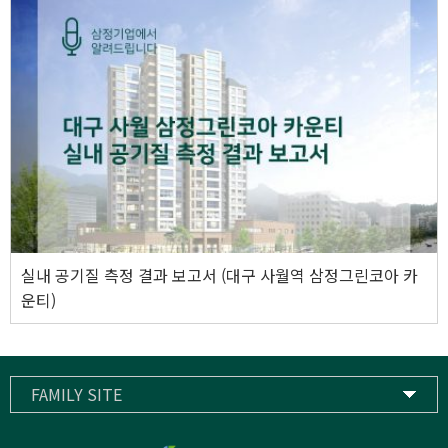
실내 공기질 측정 결과 보고서 (대구 사월역 삼정그린코아 카
운티)
FAMILY SITE
삼정기업