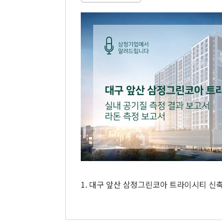
1. 대구 앞산 삼정그린코아 트라이시티 신