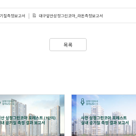
|
공기질측정보고서
대구앞산삼정그린코아_라돈측정보고서
목록