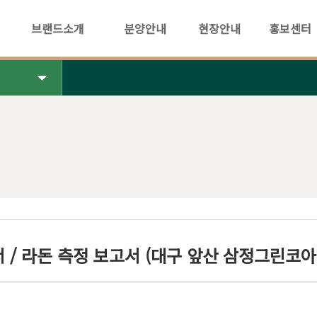
브랜드소개
분양안내
현장안내
홍보센터
 / 라돈 측정 보고서 (대구 앞산 삼정그린코