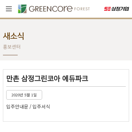
새소식
홍보센터
만촌 삼정그린코아 에듀파크
2020년 5월 1일
입주안내문 / 입주서식