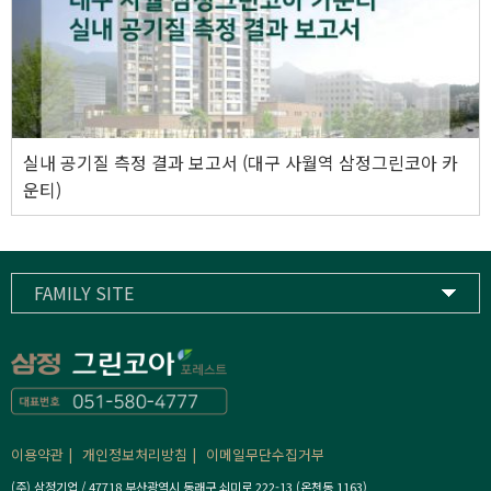
실내 공기질 측정 결과 보고서 (대구 사월역 삼정그린코아 카
운티)
FAMILY SITE
삼정기업
하이스트컨트리클럽
삼정고등학교
이용약관
개인정보처리방침
이메일무단수집거부
(주) 삼정기업 / 47718 부산광역시 동래구 쇠미로 222-13 (온천동 1163)