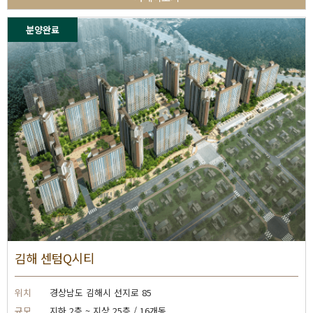
분양완료
김해 센텀Q시티
위치
경상남도 김해시 선지로 85
규모
지하 2층 ~ 지상 25층 / 16개동