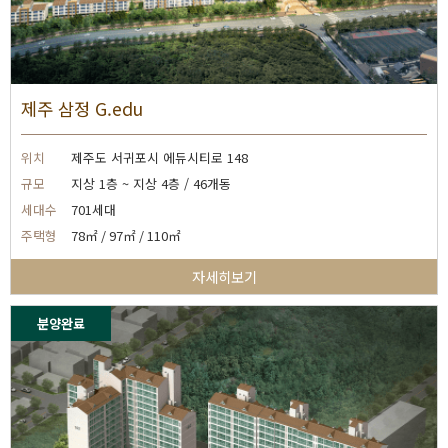
제주 삼정 G.edu
위치
제주도 서귀포시 에듀시티로 148
규모
지상 1층 ~ 지상 4층 / 46개동
세대수
701세대
주택형
78㎡ / 97㎡ / 110㎡
자세히보기
분양완료