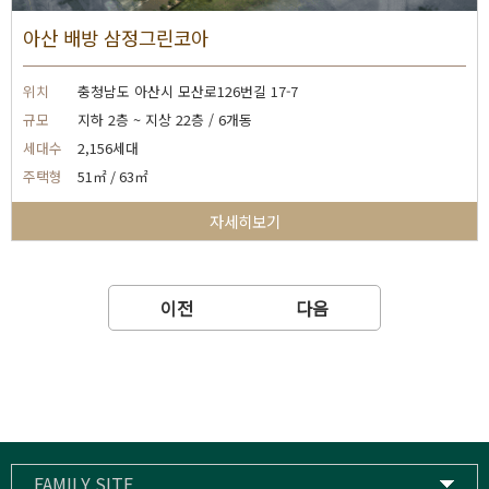
아산 배방 삼정그린코아
위치
충청남도 아산시 모산로126번길 17-7
규모
지하 2층 ~ 지상 22층 / 6개동
세대수
2,156세대
주택형
51㎡ / 63㎡
자세히보기
이전
다음
FAMILY SITE