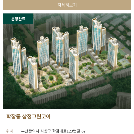
자세히보기
분양완료
학장동 삼정그린코아
위치
부산광역시 사상구 학감대로123번길 67