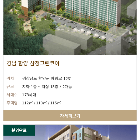
경남 함양 삼정그린코아
위치
경상남도 함양군 함양로 1231
규모
지하 1층 ~ 지상 15층 / 2개동
세대수
178세대
주택형
112㎡ / 113㎡ / 115㎡
자세히보기
분양완료