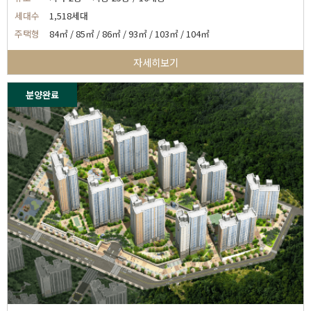
세대수
1,518세대
주택형
84㎡ / 85㎡ / 86㎡ / 93㎡ / 103㎡ / 104㎡
자세히보기
분양완료