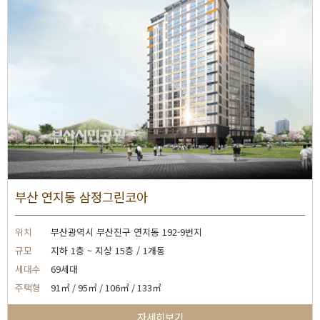
부산 연지동 삼정그린코아
위치
부산광역시 부산진구 연지동 192-9번지
규모
지하 1층 ~ 지상 15층 / 1개동
세대수
69세대
주택형
91㎡ / 95㎡ / 106㎡ / 133㎡
자세히보기