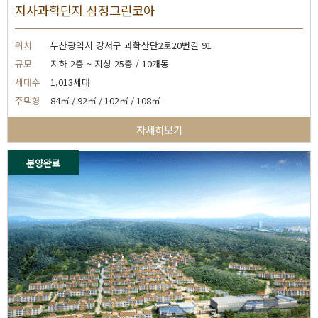
지사과학단지 삼정그린코아
위치
부산광역시 강서구 과학산단2로20번길 91
규모
지하 2층 ~ 지상 25층 / 10개동
세대수
1,013세대
주택형
84㎡ / 92㎡ / 102㎡ / 108㎡
자세히보기
분양완료