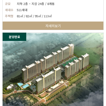
규모
지하 2층 ~ 지상 24층 / 8개동
세대수
511세대
주택형
81㎡ / 82㎡ / 95㎡ / 113㎡
자세히보기
분양완료