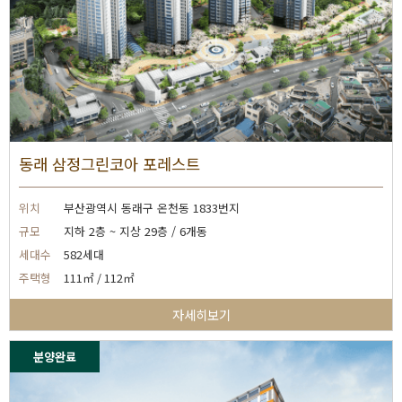
동래 삼정그린코아 포레스트
위치
부산광역시 동래구 온천동 1833번지
규모
지하 2층 ~ 지상 29층 / 6개동
세대수
582세대
주택형
111㎡ / 112㎡
자세히보기
분양완료