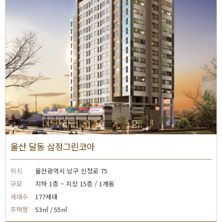
울산 달동 삼정그린코아
위치
울산광역시 남구 신정로 75
규모
지하 1층 ~ 지상 15층 / 1개동
세대수
177세대
주택형
53㎡ / 55㎡